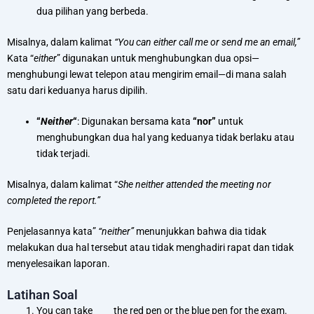
dua pilihan yang berbeda.
Misalnya, dalam kalimat
“You can either call me or send me an email,”
Kata “
either
” digunakan untuk menghubungkan dua opsi—
menghubungi lewat telepon atau mengirim email—di mana salah
satu dari keduanya harus dipilih.
“
Neither
“
: Digunakan bersama kata
“nor”
untuk
menghubungkan dua hal yang keduanya tidak berlaku atau
tidak terjadi.
Misalnya, dalam kalimat “
She neither attended the meeting nor
completed the report.”
Penjelasannya kata”
“neither”
menunjukkan bahwa dia tidak
melakukan dua hal tersebut atau tidak menghadiri rapat dan tidak
menyelesaikan laporan.
Latihan Soal
You can take ____ the red pen or the blue pen for the exam.