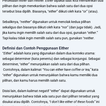
Perbedaan
either
dan
neither. Either
dipakai saat kita memberikan dua
pilihan dan ingin menekankan bahwa salah satu dari dua opsi
tersebut bisa dipilih. Biasanya, “
either
” diikuti oleh kata “or” (atau).
Sebaliknya, “
neither
” digunakan untuk menolak kedua pilihan
sekaligus dan biasanya diikuti oleh kata “nor” (dan juga tidak). Jadi,
jika kamu ingin memilih salah satu dari dua opsi, gunakan “
either
.”
Tapi kalau tidak ingin memilih salah satu pun, gunakan “
neither
.
Definisi dan Contoh Penggunaan Either
“
Either
” adalah kata yang digunakan dalam dua konteks utama:
sebagai determiner (kata penentu) dan sebagai konjungsi. Sebagai
determiner, “
either
” menunjukkan salah satu dari dua pilihan.
Contohnya, dalam kalimat
“You can either have coffee or tea,”
kata
“
either
” digunakan untuk menunjukkan bahwa kamu memiliki dua
pilihan, dan kamu harus memilih salah satu.
Disisi lain, dalam kalimat negatif “
either
” dapat digunakan untuk
menunjukkan bahwa tidak ada satu pun dari pilihan tersebut yang
disukai atau dipilih. Contohnya,
“I don’t like either of these foods”
ini