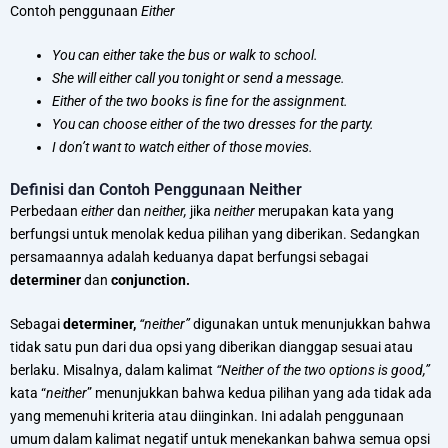
Contoh penggunaan
Either
You can either take the bus or walk to school.
She will either call you tonight or send a message.
Either of the two books is fine for the assignment.
You can choose either of the two dresses for the party.
I don’t want to watch either of those movies.
Definisi dan Contoh Penggunaan Neither
Perbedaan
either
dan
neither,
jika
neither
merupakan kata yang
berfungsi untuk menolak kedua pilihan yang diberikan. Sedangkan
persamaannya adalah keduanya dapat berfungsi sebagai
determiner
dan
conjunction.
Sebagai
determiner,
“neither”
digunakan untuk menunjukkan bahwa
tidak satu pun dari dua opsi yang diberikan dianggap sesuai atau
berlaku. Misalnya, dalam kalimat
“Neither of the two options is good,”
kata “
neither
” menunjukkan bahwa kedua pilihan yang ada tidak ada
yang memenuhi kriteria atau diinginkan. Ini adalah penggunaan
umum dalam kalimat negatif untuk menekankan bahwa semua opsi